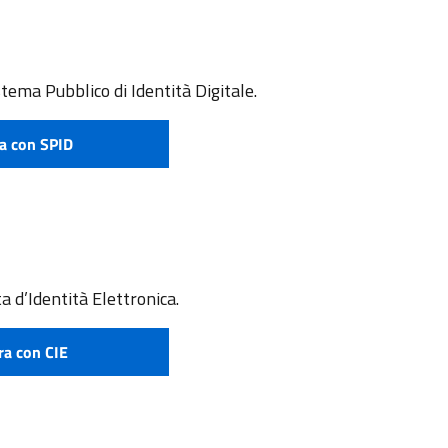
stema Pubblico di Identità Digitale.
a con SPID
e attivare SPID
a d’Identità Elettronica.
ra con CIE
 richiedere CIE