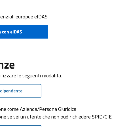
denziali europee eIDAS.
a con eIDAS
ome richiedere eIDAS
nze
tilizzare le seguenti modalità.
 dipendente
zione come Azienda/Persona Giuridica
ione se sei un utente che non può richiedere SPID/CIE.