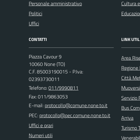
Personale amministrativo
Cultura 
Politici
Educazio
Uffici
CONTATTI
LINK UTIL
Piazza Cavour 9
Area Ris
10060 None (TO)
Regione
C.F. 85003190015 - P.Iva:
Città Met
02393730011
Telefono:
011/9990811
Muoversi
Fax: 011/9863053
Servizio 
E-mail:
Bus Com
PEC:
Arriva
Uffici e orari
Turismo T
Numeri utili
Venerabi